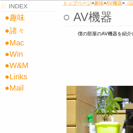
トップページ
>
趣味
>
AV機器
>
（
INDEX
○ AV機器
●趣味
●諸々
僕の部屋のAV機器を紹介
●Mac
●Win
●W&M
●Links
●Mail