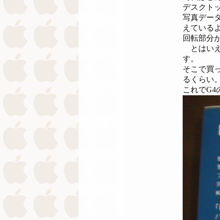
デスクト
写真デー
えている
回転部分
とはいえ
す。
そこで買っ
るくらい
これでG