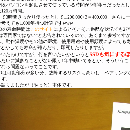
段パソコンを起動させて使っている時間が3時間/日だったとし
120万時間。
3時間きっかり使ったとして1,200,000÷3＝400,000、さら
考えても1,000年持つ計算ですwww
Dの寿命時間は
このサイト
によるとそこそこ過酷な状況でも27
私は専門家ではない”と忠告されているので、あくまで参考です
、動作温度やその他の環境、使用用途や使用頻度によっても寿
FFとかしても寿命が縮んだり、即死したりしますが。
SSDも気にする
書いたわけですが、何を言いたいかというと
みたいに滅多なことがない限り1年中動いてるとか、そういうこ
方なら問題ないってことです。
DDは可動部分が多い分、故障するリスクも高いし、ベアリング
ます。
語りましたが（やっと）本体です。