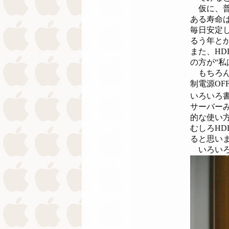
仮に、普
ある寿命は
毎日安定して
るう年とか
また、HD
の方が“
もちろん
制電源O
いろいろ
サーバー
的な使い
むしろH
ると思い
いろいろ