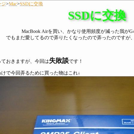
ージ
>
Mac
>
SSDに交換
SSDに交換
MacBook Airを買い、かなり使用頻度が減った我がG4（Q
でもまだ愛してるので弄りたくなったので弄ったのですが
失敗談
ておきますが、今回は
です！
けで今回弄るために買った物はこれ↓