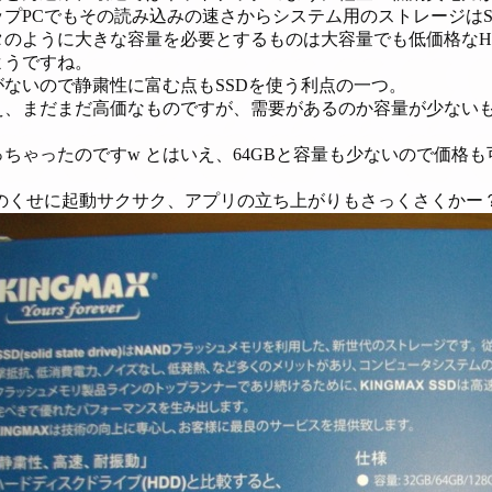
ップPCでもその読み込みの速さからシステム用のストレージはS
タのように大きな容量を必要とするものは大容量でも低価格なH
ようですね。
がないので静粛性に富む点もSSDを使う利点の一つ。
、まだまだ高価なものですが、需要があるのか容量が少ないも
ちゃったのですw とはいえ、64GBと容量も少ないので価格も可
。
4のくせに起動サクサク、アプリの立ち上がりもさっくさくかー？