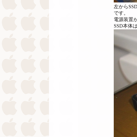
左からSS
です。
電源装置
SSD本