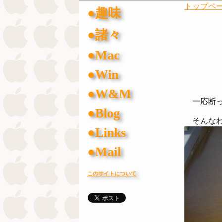
トップペ
●趣味
●諸々
●Mac
●Win
●W&M
一応断っ
●Blog
そんなわ
●Links
●Mail
このサイトについて