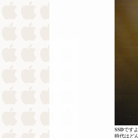
SSD
です
時代はど