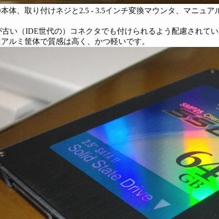
D本体、取り付けネジと2.5 - 3.5インチ変換マウンタ、マニュ
が古い（IDE世代の）コネクタでも付けられるよう配慮されて
体はアルミ筐体で質感は高く、かつ軽いです。